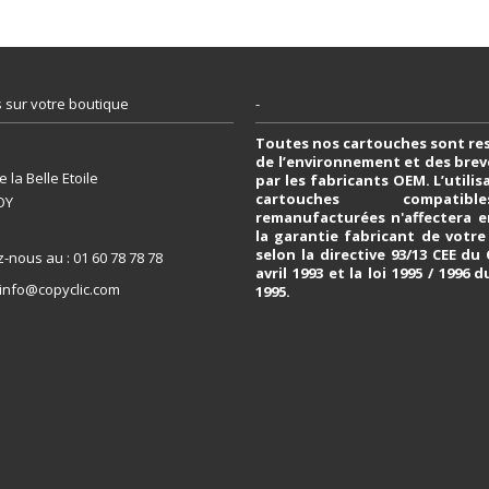
 sur votre boutique
-
Toutes nos cartouches sont re
de l’environnement et des bre
 la Belle Etoile
par les fabricants OEM. L’utili
cartouches compati
OY
remanufacturées n'affectera e
la garantie fabricant de votr
selon la directive 93/13 CEE du
z-nous au :
01 60 78 78 78
avril 1993 et la loi 1995 / 1996 d
info@copyclic.com
1995.