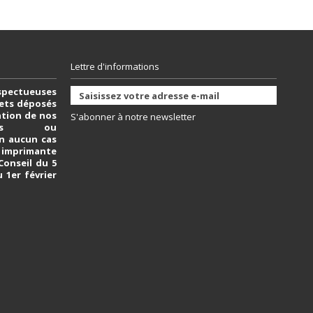
Lettre d'informations
spectueuses
vets déposés
sation de nos
S'abonner à notre newsletter
bles ou
n aucun cas
e imprimante
 Conseil du 5
u 1er février