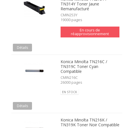
TN314Y Toner Jaune
Remanufacturé
CMIN253Y
19000 pages
En cours de
réapprovisionnement
Détails
Konica Minolta TN216C /
TN319C Toner Cyan
Compatible
CMIN216C
26000 pages
EN STOCK
Détails
Konica Minolta TN216K /
TN319K Toner Noir Compatible