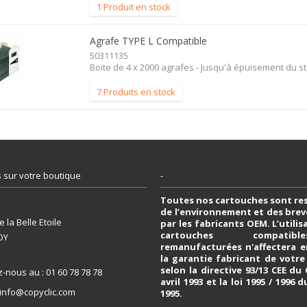
1 Produit en stock
Agrafe TYPE L Compatible
50311135
Boite de 4 x 2000 agrafes - Jusqu'à épuisement du s
7 Produits en stock
 sur votre boutique
-
Toutes nos cartouches sont re
de l’environnement et des bre
 la Belle Etoile
par les fabricants OEM. L’utili
cartouches compati
OY
remanufacturées n'affectera e
la garantie fabricant de votr
selon la directive 93/13 CEE du
z-nous au :
01 60 78 78 78
avril 1993 et la loi 1995 / 1996 d
info@copyclic.com
1995.