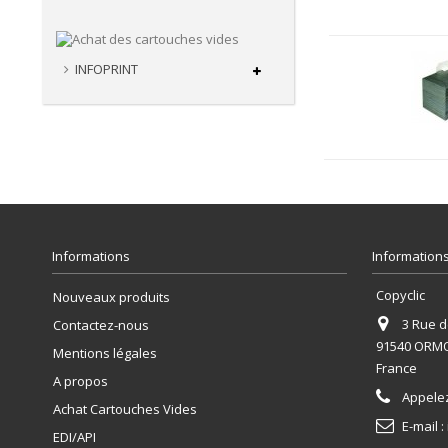
INFOPRINT
Informations
Informations
Copyclic
Nouveaux produits
3 Rue de
Contactez-nous
91540 ORM
Mentions légales
France
A propos
Appele
Achat Cartouches Vides
E-mail :
EDI/API