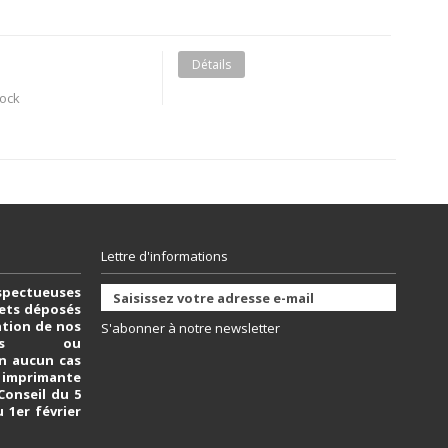
Détails
tock
Lettre d'informations
spectueuses
vets déposés
sation de nos
S'abonner à notre newsletter
bles ou
n aucun cas
e imprimante
 Conseil du 5
u 1er février