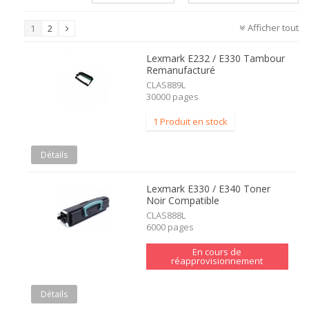
Afficher tout
1
2
Lexmark E232 / E330 Tambour
Remanufacturé
CLAS889L
30000 pages
1 Produit en stock
Détails
Lexmark E330 / E340 Toner
Noir Compatible
CLAS888L
6000 pages
En cours de
réapprovisionnement
Détails