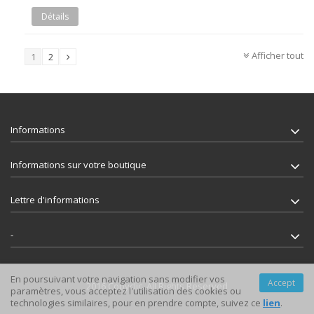
Détails
Afficher tout
1
2
Informations
Informations sur votre boutique
Lettre d'informations
-
En poursuivant votre navigation sans modifier vos
Accept
2016 Copyclic. All Rights Reserved
paramètres, vous acceptez l'utilisation des cookies ou
technologies similaires, pour en prendre compte, suivez ce
lien
.