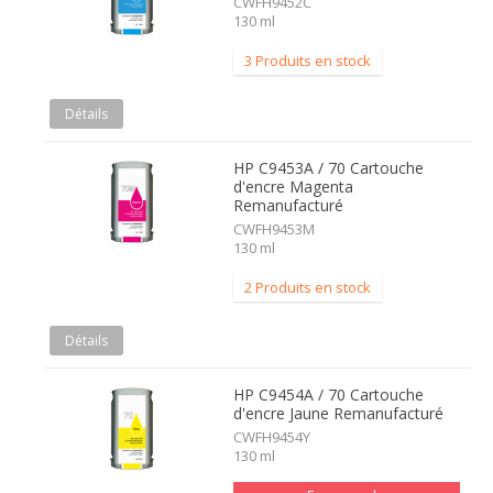
CWFH9452C
130 ml
3 Produits en stock
Détails
HP C9453A / 70 Cartouche
d'encre Magenta
Remanufacturé
CWFH9453M
130 ml
2 Produits en stock
Détails
HP C9454A / 70 Cartouche
d'encre Jaune Remanufacturé
CWFH9454Y
130 ml