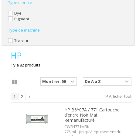
Type d'encre
Dye
Pigment
Type de machine
Traceur
HP
Il y a 82 produits.
Afficher tout
1
2
HP B6Y07A / 771 Cartouche
d'encre Noir Mat
Remanufacturé
CWFH771MBK
775 ml - Jusqu'à épuisement du