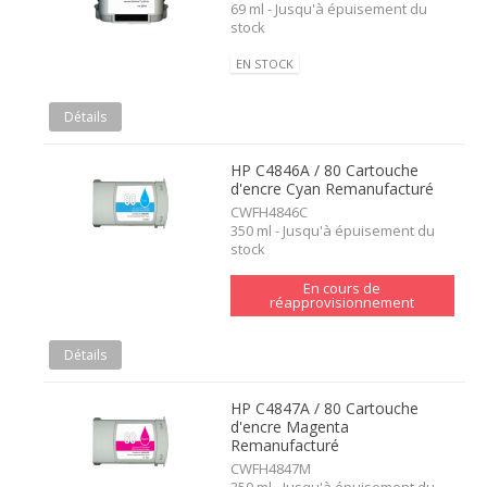
69 ml - Jusqu'à épuisement du
stock
EN STOCK
Détails
HP C4846A / 80 Cartouche
d'encre Cyan Remanufacturé
CWFH4846C
350 ml - Jusqu'à épuisement du
stock
En cours de
réapprovisionnement
Détails
HP C4847A / 80 Cartouche
d'encre Magenta
Remanufacturé
CWFH4847M