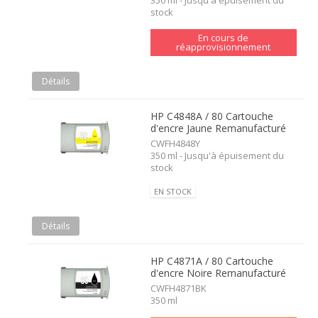
350 ml - Jusqu'à épuisement du
stock
En cours de
réapprovisionnement
Détails
HP C4848A / 80 Cartouche
d'encre Jaune Remanufacturé
CWFH4848Y
350 ml - Jusqu'à épuisement du
stock
EN STOCK
Détails
HP C4871A / 80 Cartouche
d'encre Noire Remanufacturé
CWFH4871BK
350 ml