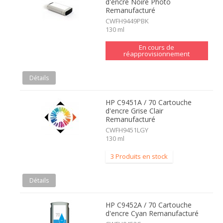
d'encre Noire Photo
Remanufacturé
CWFH9449PBK
130 ml
En cours de
réapprovisionnement
Détails
HP C9451A / 70 Cartouche
d'encre Grise Clair
Remanufacturé
CWFH9451LGY
130 ml
3 Produits en stock
Détails
HP C9452A / 70 Cartouche
d'encre Cyan Remanufacturé