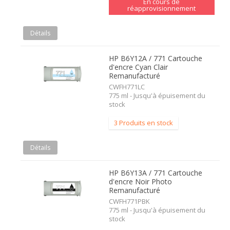
En cours de
réapprovisionnement
Détails
HP B6Y12A / 771 Cartouche
d'encre Cyan Clair
Remanufacturé
CWFH771LC
775 ml - Jusqu'à épuisement du
stock
3 Produits en stock
Détails
HP B6Y13A / 771 Cartouche
d'encre Noir Photo
Remanufacturé
CWFH771PBK
775 ml - Jusqu'à épuisement du
stock