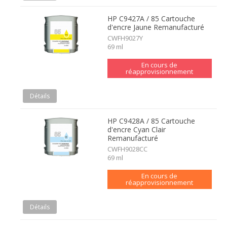
HP C9427A / 85 Cartouche
d'encre Jaune Remanufacturé
CWFH9027Y
69 ml
En cours de
réapprovisionnement
Détails
HP C9428A / 85 Cartouche
d'encre Cyan Clair
Remanufacturé
CWFH9028CC
69 ml
En cours de
réapprovisionnement
Détails