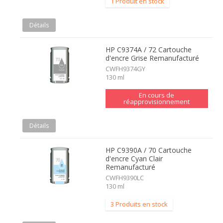
1 Produit en stock
Détails
HP C9374A / 72 Cartouche
d'encre Grise Remanufacturé
CWFH9374GY
130 ml
En cours de
réapprovisionnement
Détails
HP C9390A / 70 Cartouche
d'encre Cyan Clair
Remanufacturé
CWFH9390LC
130 ml
3 Produits en stock