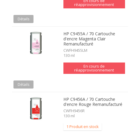
En cours de
réapprovisionnement
Détails
HP C9455A / 70 Cartouche
d'encre Magenta Clair
Remanufacturé
CWFH9455LM
130 ml
En cours de
réapprovisionnement
Détails
HP C9456A / 70 Cartouche
d'encre Rouge Remanufacturé
CWFH9456R
130 ml
1 Produit en stock