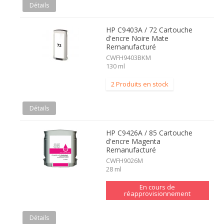
Détails
HP C9403A / 72 Cartouche
d'encre Noire Mate
Remanufacturé
CWFH9403BKM
130 ml
2 Produits en stock
Détails
HP C9426A / 85 Cartouche
d'encre Magenta
Remanufacturé
CWFH9026M
28 ml
En cours de
réapprovisionnement
Détails