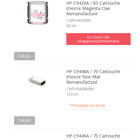
HP C9429A / 85 Cartouche
d'encre Magenta Clair
Remanufacturé
CWFH9029MC
69 ml
En cours de
réapprovisionnement
Détails
HP C9448A / 70 Cartouche
d'encre Noir Mat
Remanufacturé
CWFH9448MBK
130 ml
7 Produits en stock
Détails
HP C9449A / 70 Cartouche