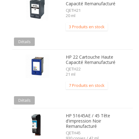
Capacité Remanufacturé
CJETH21
20 ml
3 Produits en stock
Détails
HP 22 Cartouche Haute
Capacité Remanufacturé
CJETH22
21 ml
7 Produits en stock
Détails
HP 51645AE / 45 Tête
d'impression Noir
Remanufacturé
CJETH45
930 copies / 42 ml