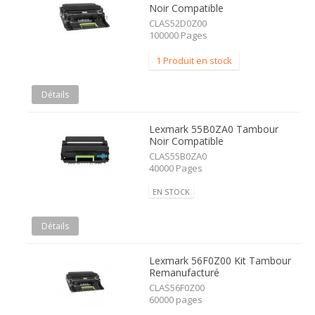
Noir Compatible
CLAS52D0Z00
100000 Pages
1 Produit en stock
Détails
Lexmark 55B0ZA0 Tambour
Noir Compatible
CLAS55B0ZA0
40000 Pages
EN STOCK
Détails
Lexmark 56F0Z00 Kit Tambour
Remanufacturé
CLAS56F0Z00
60000 pages