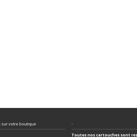
 sur votre boutique
-
Toutes nos cartouches sont re