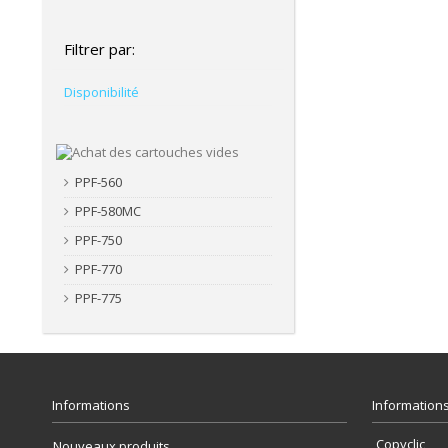
Filtrer par:
Disponibilité
PPF-560
PPF-580MC
PPF-750
PPF-770
PPF-775
Informations
Informations
Copyclic
Nouveaux produits