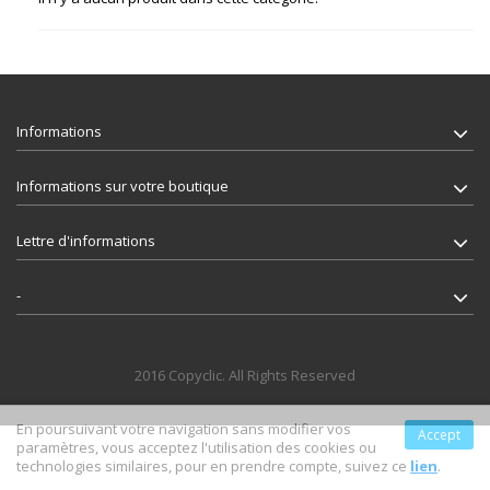
Informations
Informations sur votre boutique
Lettre d'informations
-
2016 Copyclic. All Rights Reserved
En poursuivant votre navigation sans modifier vos
Accept
paramètres, vous acceptez l'utilisation des cookies ou
technologies similaires, pour en prendre compte, suivez ce
lien
.