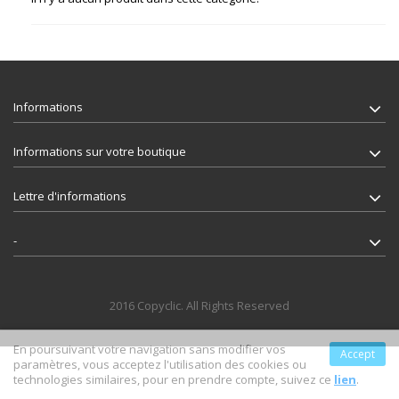
Informations
Informations sur votre boutique
Lettre d'informations
-
2016 Copyclic. All Rights Reserved
En poursuivant votre navigation sans modifier vos
Accept
paramètres, vous acceptez l'utilisation des cookies ou
technologies similaires, pour en prendre compte, suivez ce
lien
.