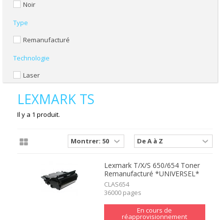
Noir
Type
Remanufacturé
Technologie
Laser
LEXMARK TS
Il y a 1 produit.
Lexmark T/X/S 650/654 Toner
Remanufacturé *UNIVERSEL*
CLAS654
36000 pages
En cours de
réapprovisionnement