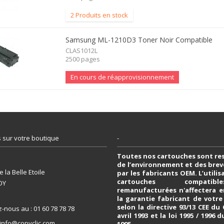
2 Produits en stock
Samsung ML-1210D3 Toner Noir Compatible
CLAS1012L
2500 pages
En cours de réapprovisionnement
 sur votre boutique
-
Toutes nos cartouches sont re
de l’environnement et des bre
 la Belle Etoile
par les fabricants OEM. L’utili
cartouches compati
OY
remanufacturées n'affectera e
la garantie fabricant de votr
selon la directive 93/13 CEE du
z-nous au :
01 60 78 78 78
avril 1993 et la loi 1995 / 1996 d
info@copyclic.com