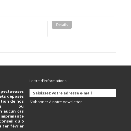
Détails
Lettre d'informations
spectueuses
vets déposés
sation de nos
S'abonner à notre newsletter
bles ou
n aucun cas
e imprimante
 Conseil du 5
u 1er février