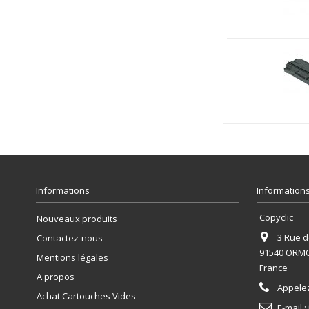
Informations
Informations
Copyclic
Nouveaux produits
3 Rue de
Contactez-nous
91540 ORM
Mentions légales
France
A propos
Appele
Achat Cartouches Vides
E-mail :