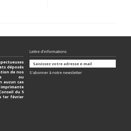
Lettre d'informations
spectueuses
vets déposés
sation de nos
S'abonner à notre newsletter
bles ou
n aucun cas
e imprimante
 Conseil du 5
u 1er février