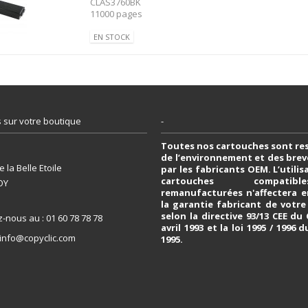
CLAS3760BK
11000 pages
EN STOCK
 sur votre boutique
-
Toutes nos cartouches sont re
de l’environnement et des bre
 la Belle Etoile
par les fabricants OEM. L’utili
cartouches compati
OY
remanufacturées n'affectera e
la garantie fabricant de votr
selon la directive 93/13 CEE du
z-nous au :
01 60 78 78 78
avril 1993 et la loi 1995 / 1996 d
info@copyclic.com
1995.