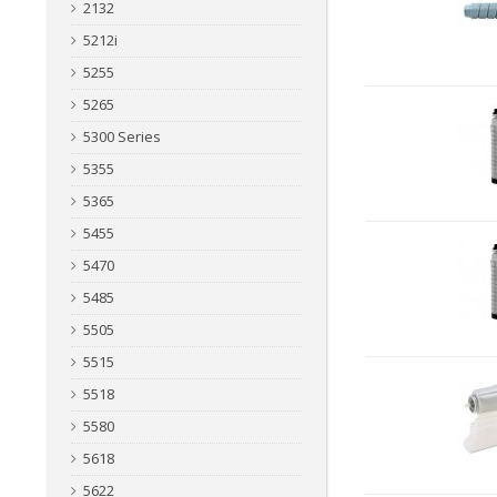
2132
5212i
5255
5265
5300 Series
5355
5365
5455
5470
5485
5505
5515
5518
5580
5618
5622