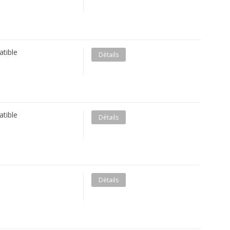
tible
Détails
tible
Détails
Détails