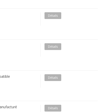
Détails
Détails
atible
Détails
anufacturé
Détails