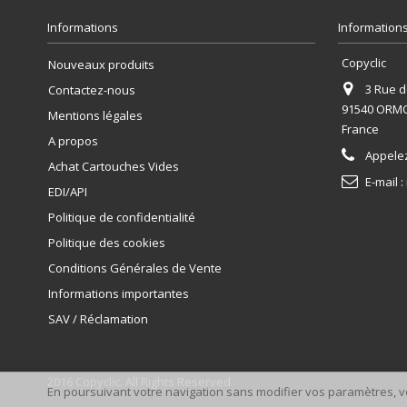
Informations
Informations
Copyclic
Nouveaux produits
3 Rue de
Contactez-nous
91540 ORM
Mentions légales
France
A propos
Appele
Achat Cartouches Vides
E-mail :
EDI/API
Politique de confidentialité
Politique des cookies
Conditions Générales de Vente
Informations importantes
SAV / Réclamation
2016 Copyclic. All Rights Reserved
En poursuivant votre navigation sans modifier vos paramètres, vo