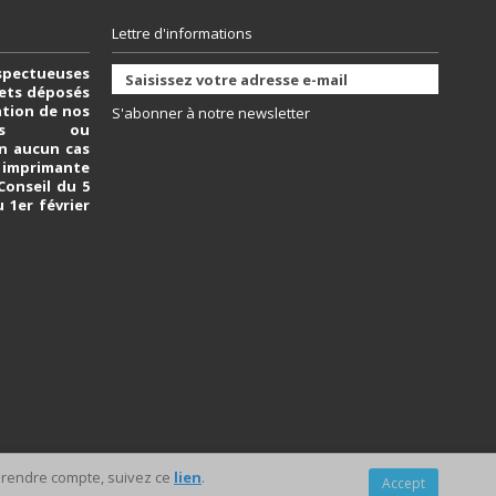
Lettre d'informations
spectueuses
vets déposés
sation de nos
S'abonner à notre newsletter
bles ou
n aucun cas
e imprimante
 Conseil du 5
u 1er février
 prendre compte, suivez ce
lien
.
Accept