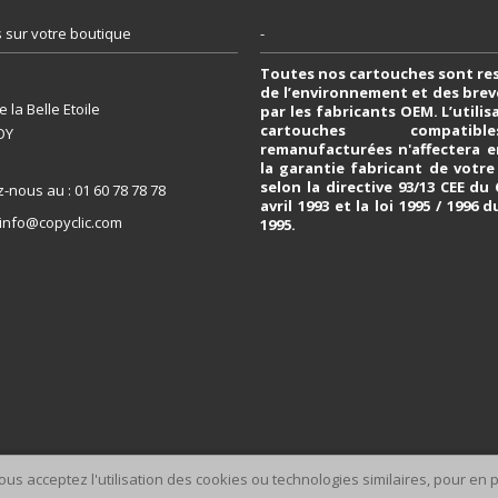
 sur votre boutique
-
Toutes nos cartouches sont re
de l’environnement et des bre
 la Belle Etoile
par les fabricants OEM. L’utili
cartouches compati
OY
remanufacturées n'affectera e
la garantie fabricant de votr
selon la directive 93/13 CEE du
z-nous au :
01 60 78 78 78
avril 1993 et la loi 1995 / 1996 d
info@copyclic.com
1995.
us acceptez l'utilisation des cookies ou technologies similaires, pour en