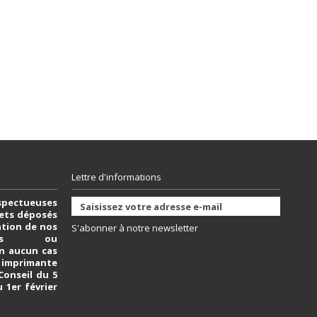
Lettre d'informations
spectueuses
vets déposés
sation de nos
S'abonner à notre newsletter
bles ou
n aucun cas
e imprimante
 Conseil du 5
u 1er février