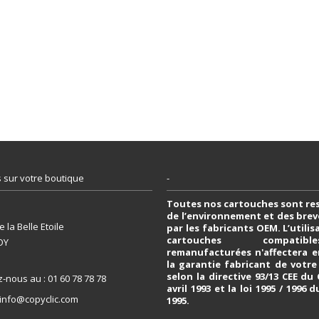
 sur votre boutique
-
Toutes nos cartouches sont re
de l’environnement et des bre
 la Belle Etoile
par les fabricants OEM. L’utili
cartouches compati
OY
remanufacturées n'affectera e
la garantie fabricant de votr
selon la directive 93/13 CEE du
z-nous au :
01 60 78 78 78
avril 1993 et la loi 1995 / 1996 d
info@copyclic.com
1995.