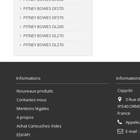
PITNEY BOWES DF270
PITNEY BOWES DF370
PITNEY BOWES DL200
PITNEY BOWES DL270
PITNEY BOWES DL370
Informations
Informations
Copyclic
Nouveaux produits
3 Rue de
Contactez-nous
91540 ORM
Mentions légales
France
A propos
Appele
Achat Cartouches Vides
E-mail :
EDI/API