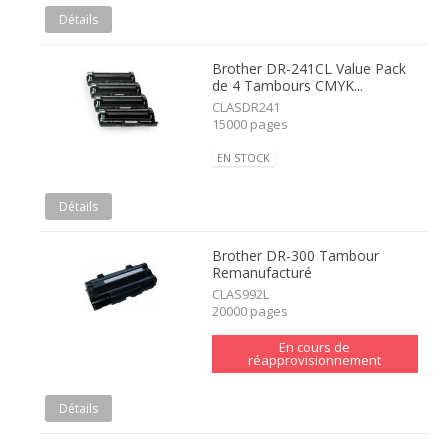
Détails
Brother DR-241CL Value Pack
de 4 Tambours CMYK...
CLASDR241
15000 pages
EN STOCK
Détails
Brother DR-300 Tambour
Remanufacturé
CLAS992L
20000 pages
En cours de
réapprovisionnement
Détails