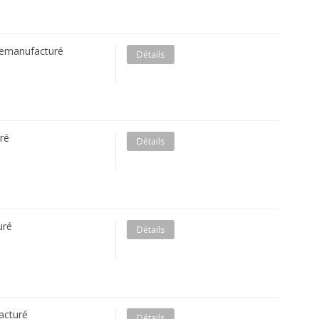
Remanufacturé
Détails
ré
Détails
uré
Détails
acturé
Détails