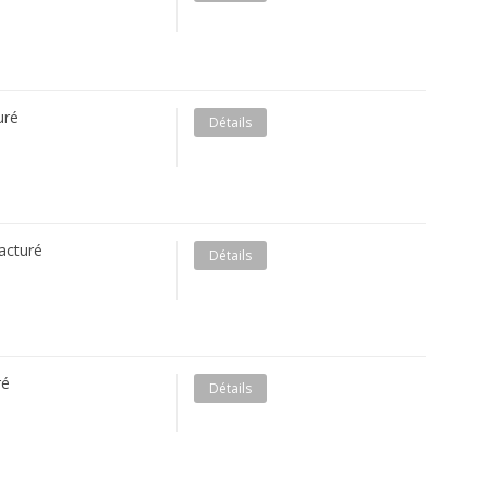
uré
Détails
acturé
Détails
ré
Détails