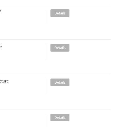
é
Détails
ré
Détails
cturé
Détails
é
Détails