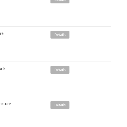
ré
Détails
uré
Détails
acturé
Détails