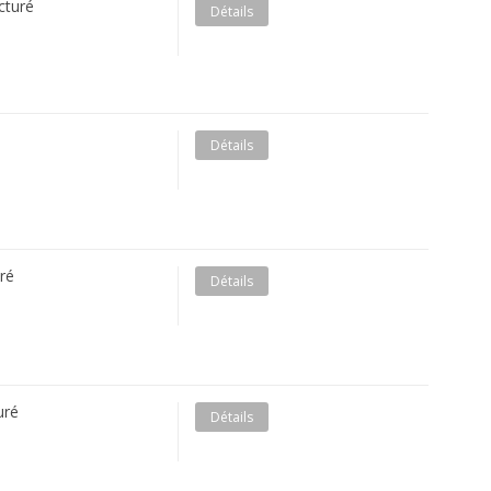
cturé
Détails
é
Détails
ré
Détails
uré
Détails