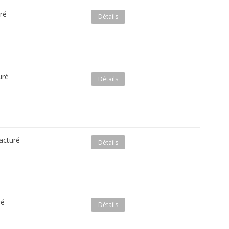
ré
Détails
uré
Détails
acturé
Détails
ré
Détails