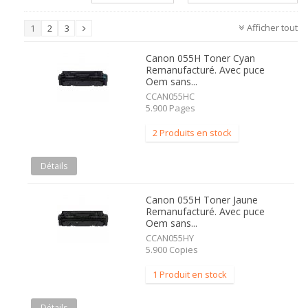
Afficher tout
1
2
3
Canon 055H Toner Cyan
Remanufacturé. Avec puce
Oem sans...
CCAN055HC
5.900 Pages
2 Produits en stock
Détails
Canon 055H Toner Jaune
Remanufacturé. Avec puce
Oem sans...
CCAN055HY
5.900 Copies
1 Produit en stock
Détails