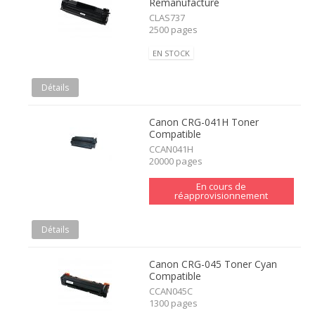
Remanufacturé
CLAS737
2500 pages
EN STOCK
Détails
Canon CRG-041H Toner
Compatible
CCAN041H
20000 pages
En cours de
réapprovisionnement
Détails
Canon CRG-045 Toner Cyan
Compatible
CCAN045C
1300 pages