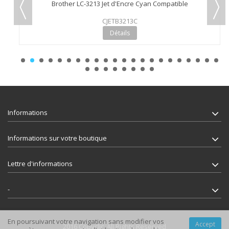
Brother LC-3213 Jet d'Encre Cyan Compatible
CJETB3213C
Détails
Informations
Informations sur votre boutique
Lettre d'informations
-
En poursuivant votre navigation sans modifier vos
Accept
2016 Copyclic. All Rights Reserved