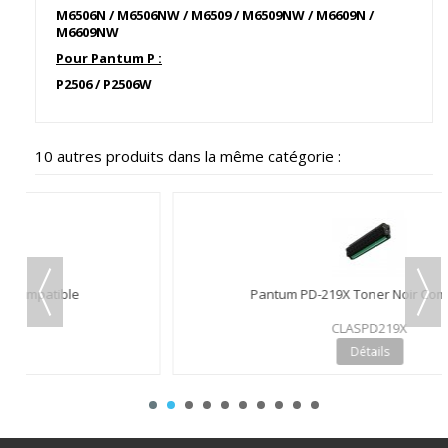
M6506N / M6506NW / M6509 / M6509NW / M6609N /
M6609NW
Pour Pantum P :
P2506 / P2506W
10 autres produits dans la même catégorie :
Pantum PD-219X Toner Noir Compatible
CLASPD219X
Détails