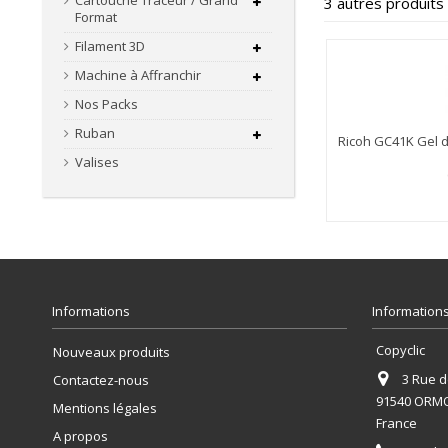
Cartouche Traceur / Grand
3 autres produits
Format
Filament 3D
Machine à Affranchir
Nos Packs
Ruban
Ricoh GC41K Gel d
Valises
Informations
Informations
Copyclic
Nouveaux produits
3 Rue de
Contactez-nous
91540 ORM
Mentions légales
France
A propos