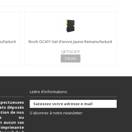
ufacturé
Ricoh GC41Y Gel d'encre Jaune Remanufacturé
CJETGC41Y
Détails
Lettre d'informations
spectueuses
vets déposés
sation de nos
S'abonner à notre newsletter
bles ou
n aucun cas
e imprimante