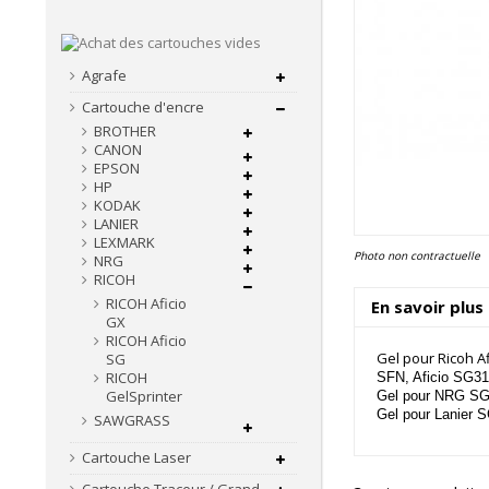
Agrafe
Cartouche d'encre
BROTHER
CANON
EPSON
HP
KODAK
LANIER
LEXMARK
Photo non contractuelle
NRG
RICOH
RICOH Aficio
En savoir plus
GX
RICOH Aficio
Gel pour Ricoh A
SG
RICOH
SFN, Aficio SG3
GelSprinter
Gel pour NRG S
Gel pour Lanie
SAWGRASS
Cartouche Laser