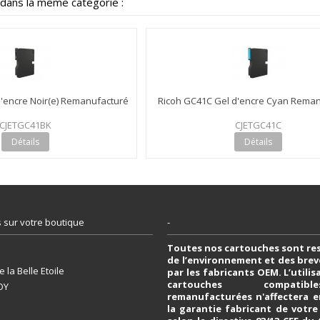
 dans la même catégorie :
'encre Noir(e) Remanufacturé
Ricoh GC41C Gel d'encre Cyan Reman
CJETGC41BK
CJETGC41C
Détails
Détails
 sur votre boutique
-
Toutes nos cartouches sont re
de l’environnement et des bre
 la Belle Etoile
par les fabricants OEM. L’utili
cartouches compati
OY
remanufacturées n'affectera e
la garantie fabricant de votr