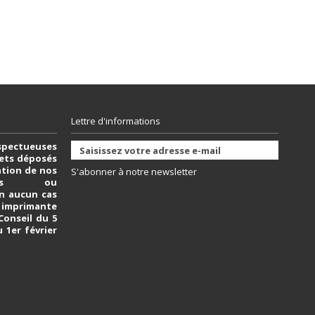
Lettre d'informations
spectueuses
vets déposés
sation de nos
S'abonner à notre newsletter
bles ou
n aucun cas
e imprimante
 Conseil du 5
u 1er février