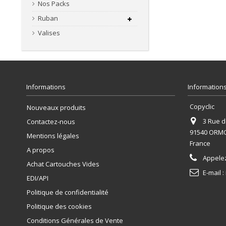
Nos Packs
Ruban
Valises
Informations
Informations
Copyclic
Nouveaux produits
3 Rue de
Contactez-nous
91540 ORM
Mentions légales
France
A propos
Appele
Achat Cartouches Vides
E-mail :
EDI/API
Politique de confidentialité
Politique des cookies
Conditions Générales de Vente