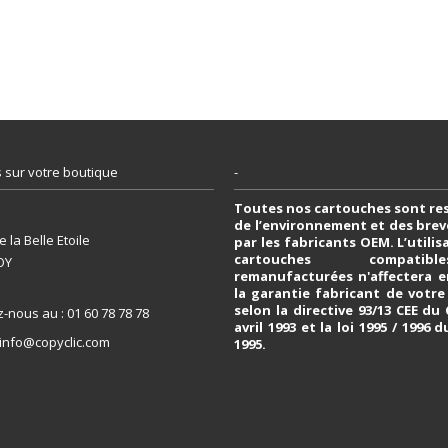
 sur votre boutique
-
Toutes nos cartouches sont re
de l’environnement et des bre
 la Belle Etoile
par les fabricants OEM. L’utili
cartouches compati
OY
remanufacturées n'affectera e
la garantie fabricant de votr
selon la directive 93/13 CEE du
z-nous au :
01 60 78 78 78
avril 1993 et la loi 1995 / 1996 d
info@copyclic.com
1995.