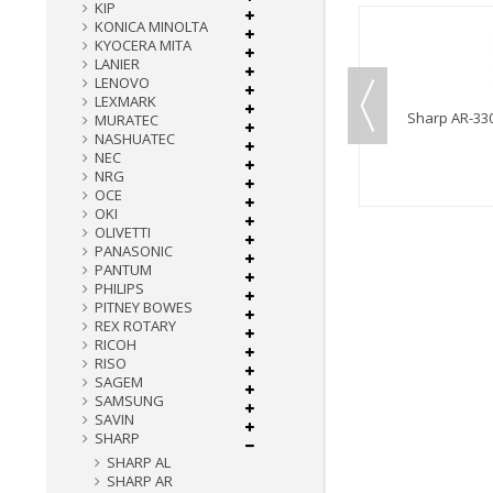
KIP
KONICA MINOLTA
KYOCERA MITA
LANIER
LENOVO
LEXMARK
Sharp AR-202LT / AR-M160 Toner Noir
Sharp AR-330
MURATEC
Compatible
NASHUATEC
CSHA016E
NEC
NRG
Détails
OCE
OKI
OLIVETTI
PANASONIC
PANTUM
PHILIPS
PITNEY BOWES
REX ROTARY
RICOH
RISO
SAGEM
SAMSUNG
SAVIN
SHARP
SHARP AL
SHARP AR