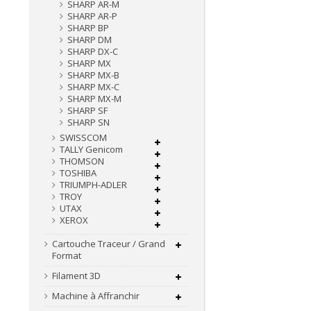
SHARP AR-M
SHARP AR-P
SHARP BP
SHARP DM
SHARP DX-C
SHARP MX
SHARP MX-B
SHARP MX-C
SHARP MX-M
SHARP SF
SHARP SN
SWISSCOM
TALLY Genicom
THOMSON
TOSHIBA
TRIUMPH-ADLER
TROY
UTAX
XEROX
Cartouche Traceur / Grand
Format
Filament 3D
Machine à Affranchir