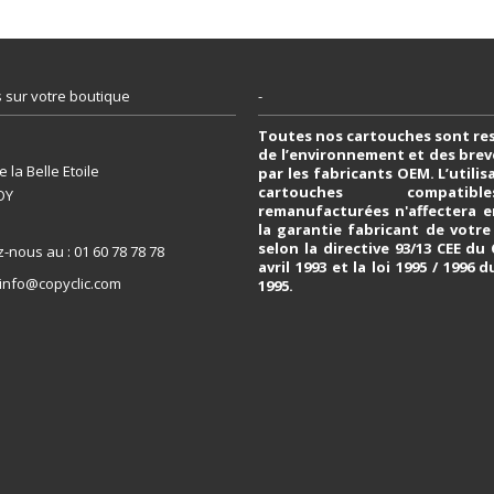
 sur votre boutique
-
Toutes nos cartouches sont re
de l’environnement et des bre
 la Belle Etoile
par les fabricants OEM. L’utili
cartouches compati
OY
remanufacturées n'affectera e
la garantie fabricant de votr
selon la directive 93/13 CEE du
z-nous au :
01 60 78 78 78
avril 1993 et la loi 1995 / 1996 d
info@copyclic.com
1995.