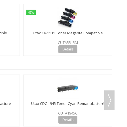
NEW
ible
Utax CK-5515 Toner Magenta Compatible
CUTA5515M
Détails
acturé
Utax CDC 1945 Toner Cyan Remanufacturé
Uta
CUTA1945C
Détails