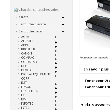
Agrafe
Cartouche d'encre
Cartouche Laser
AGFA
ALCATEL
APPLE
BROTHER
CANON
COMPAQ
Photo non contractuelle
COPYSTAR
DELL
En savoir plus
DEVELOP
DIGITAL EQUIPMENT
CORP
Toner pour Uta
EGT
EPSON
Toner pour Tri
GESTETNER
HP
IBM
INFOTEC
Produits associés
INTEC