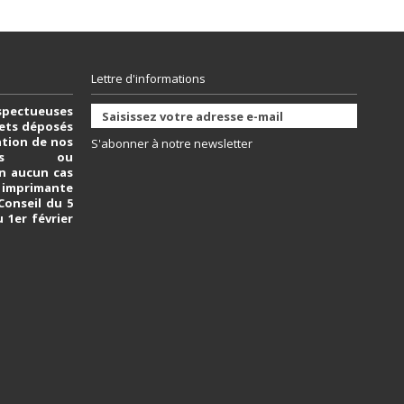
Lettre d'informations
spectueuses
vets déposés
sation de nos
S'abonner à notre newsletter
bles ou
n aucun cas
e imprimante
 Conseil du 5
u 1er février