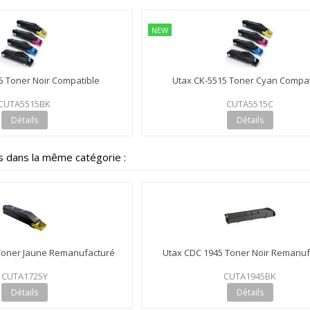
NEW
5 Toner Noir Compatible
Utax CK-5515 Toner Cyan Compat
CUTA5515BK
CUTA5515C
Détails
Détails
s dans la même catégorie :
Toner Jaune Remanufacturé
Utax CDC 1945 Toner Noir Remanuf
CUTA1725Y
CUTA1945BK
Détails
Détails