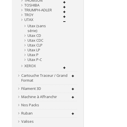
THOMSON
TOSHIBA
TRIUMPH-ADLER
TROY
UTAX
Utax (sans
série)
Utax CD
Utax CDC
Utax CLP
Utax LP
Utax P
Utax P-C
XEROX
Cartouche Traceur / Grand
Format
Filament 3D
Machine à Affranchir
Nos Packs
Ruban
Valises