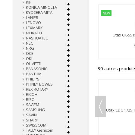
KIP
KONICA MINOLTA
KYOCERA MITA
NEW
LANIER
LENOVO
LEXMARK
MURATEC
Utax CK-551
NASHUATEC
NEC
NRG
OCE
OKI
OLIVETTI
30 autres produit
PANASONIC
PANTUM
PHILIPS
PITNEY BOWES
REX ROTARY
RICOH
RISO
SAGEM
SAMSUNG
Utax CDC 1725 Toner Magenta Remanufacturé
Utax CDC 1725 
SAVIN
SHARP
CUTA1725M
SWISSCOM
Détails
TALLY Genicom