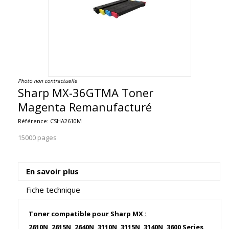
Photo non contractuelle
Sharp MX-36GTMA Toner
Magenta Remanufacturé
Référence:
CSHA2610M
15000 pages
En savoir plus
Fiche technique
Toner compatible pour Sharp MX :
2610N, 2615N, 2640N, 3110N, 3115N, 3140N, 3600 Series,